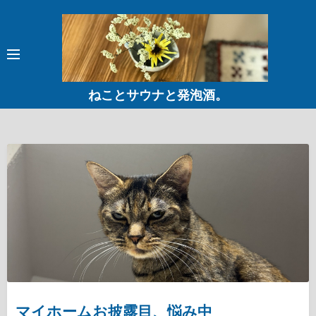
コ
ン
テ
ン
ツ
ねことサウナと発泡酒。
へ
ス
キ
ッ
プ
マイホームお披露目、悩み中