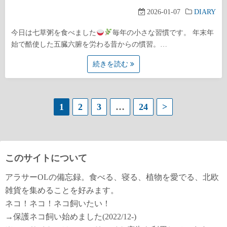
2026-01-07
DIARY
今日は七草粥を食べました
毎年の小さな習慣です。 年末年
始で酷使した五臓六腑を労わる昔からの慣習。…
続きを読む
投
1
2
3
…
24
>
稿
の
このサイトについて
ペ
アラサーOLの備忘録。食べる、寝る、植物を愛でる、北欧
ー
雑貨を集めることを好みます。
ネコ！ネコ！ネコ飼いたい！
ジ
→保護ネコ飼い始めました(2022/12-)
送