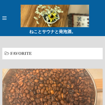
コ
ン
テ
ン
ツ
ねことサウナと発泡酒。
へ
ス
キ
ッ
FAVORITE
プ