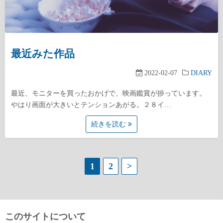
最近みた作品
2022-02-07
DIARY
最近、モニターを買ったおかげで、映画鑑賞が捗っています。
やはり画面が大きいとテンションあがる。２８イ…
続きを読む
投
1
2
>
稿
の
このサイトについて