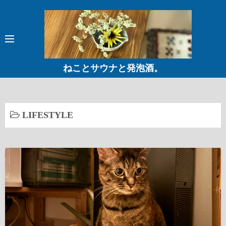
コ
ン
テ
ン
ツ
ねことサウナと発泡酒。
へ
ス
キ
ッ
LIFESTYLE
プ