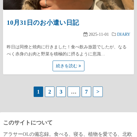
10月31日のお小遣い日記
2025-11-01
DIARY
昨日は同僚と焼肉に行きました！食べ飲み放題でしたが、なる
べく赤身のお肉と野菜を積極的に摂るように意識…
続きを読む
投
1
2
3
…
7
>
稿
の
このサイトについて
ペ
アラサーOLの備忘録。食べる、寝る、植物を愛でる、北欧