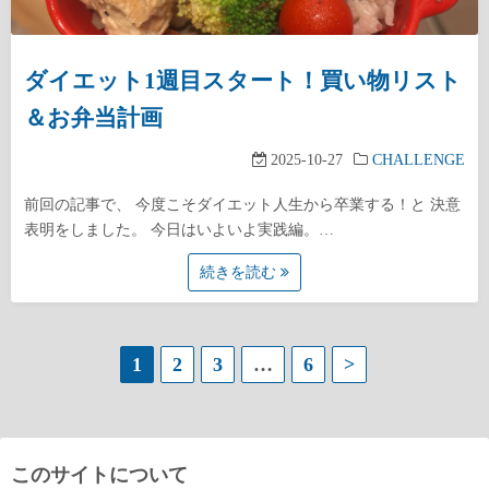
ダイエット1週目スタート！買い物リスト
＆お弁当計画
2025-10-27
CHALLENGE
前回の記事で、 今度こそダイエット人生から卒業する！と 決意
表明をしました。 今日はいよいよ実践編。…
続きを読む
投
1
2
3
…
6
>
稿
の
このサイトについて