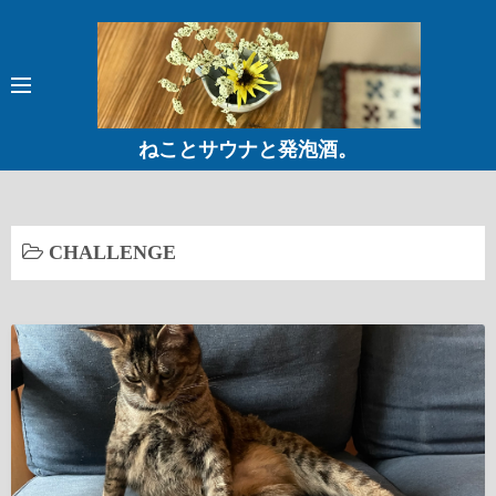
コ
ン
テ
ン
ツ
ねことサウナと発泡酒。
へ
ス
キ
ッ
CHALLENGE
プ