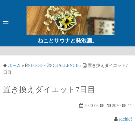
コ
ン
テ
ン
ツ
ねことサウナと発泡酒。
へ
ス
キ
ホーム
»
FOOD
»
CHALLENGE
»
置き換えダイエット7
ッ
日目
プ
置き換えダイエット7日目
2020-08-08
2020-08-11
sachief