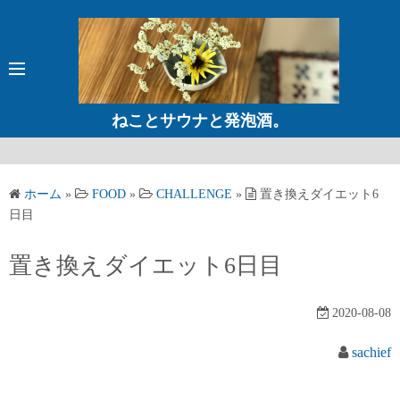
コ
ン
テ
ン
ツ
ねことサウナと発泡酒。
へ
ス
キ
ホーム
»
FOOD
»
CHALLENGE
»
置き換えダイエット6
ッ
日目
プ
置き換えダイエット6日目
2020-08-08
sachief