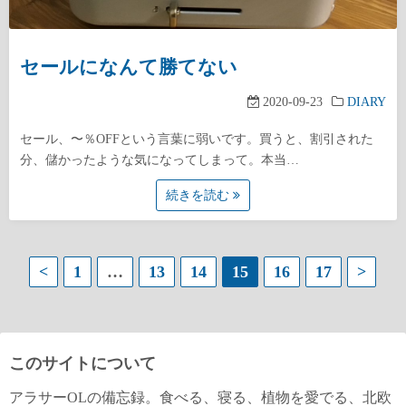
セールになんて勝てない
2020-09-23
DIARY
セール、〜％OFFという言葉に弱いです。買うと、割引された
分、儲かったような気になってしまって。本当…
続きを読む
投
<
1
…
13
14
15
16
17
>
稿
の
このサイトについて
ペ
アラサーOLの備忘録。食べる、寝る、植物を愛でる、北欧