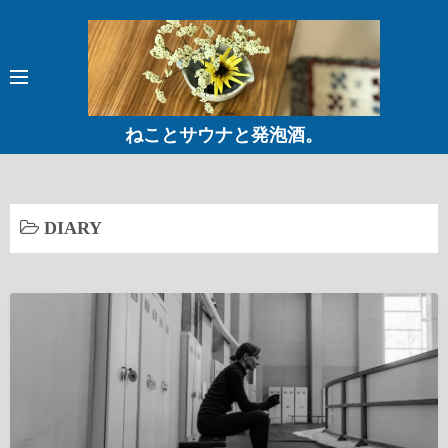
コ
ン
テ
ン
ツ
ねことサウナと発泡酒。
へ
ス
キ
ッ
DIARY
プ