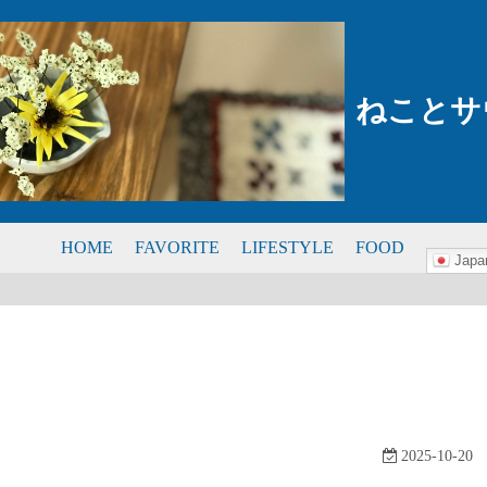
ねことサ
HOME
FAVORITE
LIFESTYLE
FOOD
Japa
2025-10-20