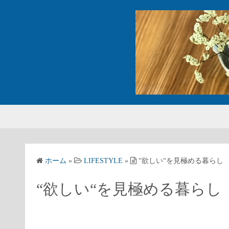
コ
ン
テ
ン
ツ
へ
ス
キ
ッ
プ
ホーム
»
LIFESTYLE
»
“欲しい“を見極める暮らし
“欲しい“を見極める暮らし