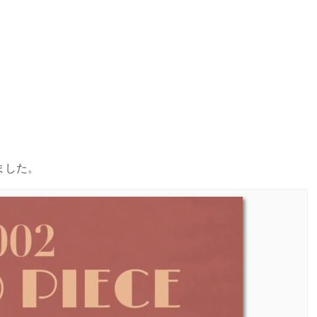
。
ました。