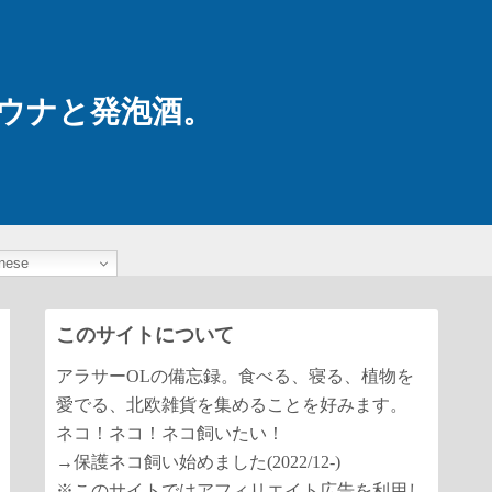
ウナと発泡酒。
nese
このサイトについて
アラサーOLの備忘録。食べる、寝る、植物を
愛でる、北欧雑貨を集めることを好みます。
ネコ！ネコ！ネコ飼いたい！
→保護ネコ飼い始めました(2022/12-)
※このサイトではアフィリエイト広告を利用し