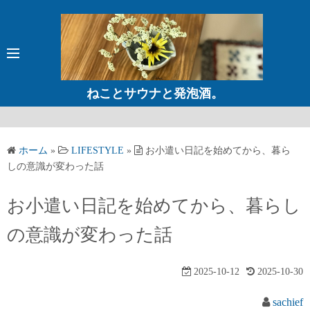
コ
ン
テ
ン
ツ
ねことサウナと発泡酒。
へ
ス
キ
ホーム
»
LIFESTYLE
»
お小遣い日記を始めてから、暮ら
ッ
しの意識が変わった話
プ
お小遣い日記を始めてから、暮らし
の意識が変わった話
2025-10-12
2025-10-30
sachief