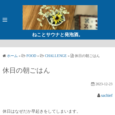
コ
ン
テ
ン
ツ
ねことサウナと発泡酒。
へ
ス
キ
ホーム
»
FOOD
»
CHALLENGE
»
休日の朝ごはん
ッ
プ
休日の朝ごはん
2023-12-23
sachief
休日はなぜだか早起きをしてしまいます。