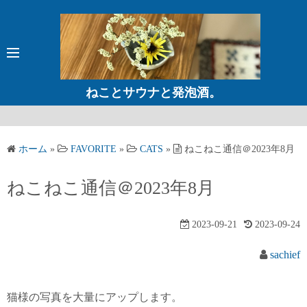
コ
ン
テ
ン
ツ
ねことサウナと発泡酒。
へ
ス
キ
ホーム
»
FAVORITE
»
CATS
»
ねこねこ通信＠2023年8月
ッ
プ
ねこねこ通信＠2023年8月
2023-09-21
2023-09-24
sachief
猫様の写真を大量にアップします。