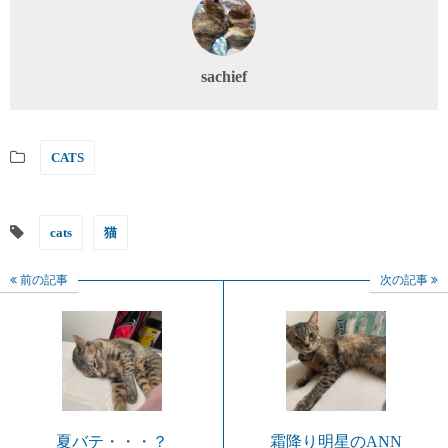
sachief
CATS
cats
猫
前の記事
次の記事
夏バテ・・・？
霜降り明星のANN