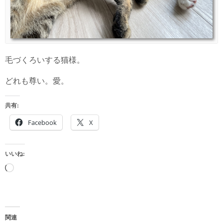
毛づくろいする猫様。
どれも尊い。愛。
共有:
Facebook
X
いいね:
読
み
込
み
関連
中