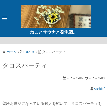
コ
ン
テ
ン
ツ
ねことサウナと発泡酒。
へ
ス
キ
ホーム
»
DIARY
»
タコスパーティ
ッ
プ
タコスパーティ
2023-09-06
2023-09-09
sachief
普段お世話になっている知人を招いて、タコスパーティを