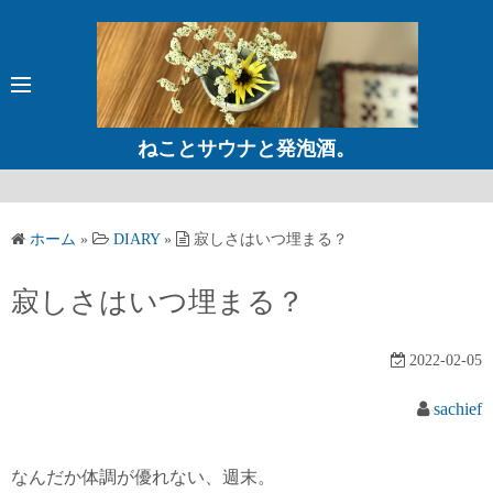
コ
ン
テ
ン
ツ
ねことサウナと発泡酒。
へ
ス
キ
ホーム
»
DIARY
»
寂しさはいつ埋まる？
ッ
プ
寂しさはいつ埋まる？
2022-02-05
sachief
なんだか体調が優れない、週末。