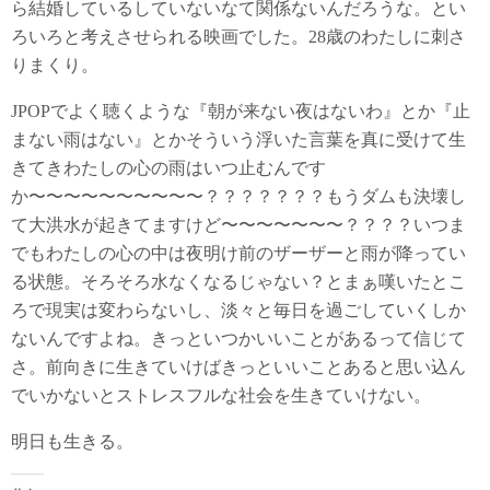
ら結婚しているしていないなて関係ないんだろうな。とい
ろいろと考えさせられる映画でした。28歳のわたしに刺さ
りまくり。
JPOPでよく聴くような『朝が来ない夜はないわ』とか『止
まない雨はない』とかそういう浮いた言葉を真に受けて生
きてきわたしの心の雨はいつ止むんです
か〜〜〜〜〜〜〜〜〜〜？？？？？？？もうダムも決壊し
て大洪水が起きてますけど〜〜〜〜〜〜〜？？？？いつま
でもわたしの心の中は夜明け前のザーザーと雨が降ってい
る状態。そろそろ水なくなるじゃない？とまぁ嘆いたとこ
ろで現実は変わらないし、淡々と毎日を過ごしていくしか
ないんですよね。きっといつかいいことがあるって信じて
さ。前向きに生きていけばきっといいことあると思い込ん
でいかないとストレスフルな社会を生きていけない。
明日も生きる。