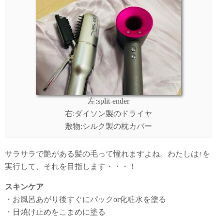
左:split-ender
右:ダイソン製のドライヤ
敷物:シルク製の枕カバー
サラサラで艶がある髪の毛って憧れますよね。わたしは↑を
実行して、それを目指します・・・！
スキンケア
・お風呂あがり後すぐにパックor化粧水を塗る
・日焼け止めをこまめに塗る