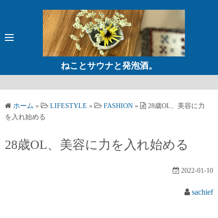
コ
ン
テ
ン
ツ
ねことサウナと発泡酒。
へ
ス
キ
ホーム
»
LIFESTYLE
»
FASHION
»
28歳OL、美容に力
ッ
を入れ始める
プ
28歳OL、美容に力を入れ始める
2022-01-10
sachief