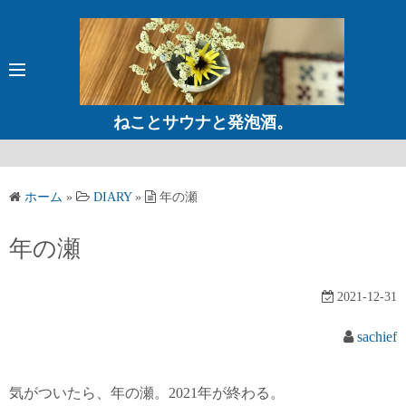
コ
ン
テ
ン
ツ
ねことサウナと発泡酒。
へ
ス
キ
ホーム
»
DIARY
»
年の瀬
ッ
プ
年の瀬
2021-12-31
sachief
気がついたら、年の瀬。2021年が終わる。