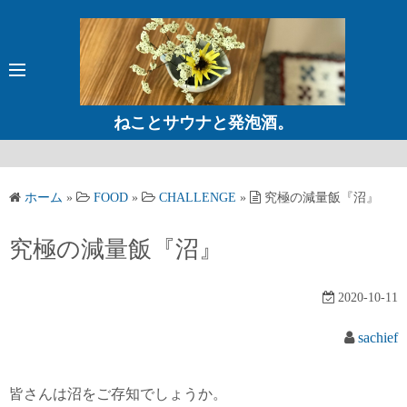
コ
ン
テ
ン
ツ
ねことサウナと発泡酒。
へ
ス
キ
ホーム
»
FOOD
»
CHALLENGE
»
究極の減量飯『沼』
ッ
プ
究極の減量飯『沼』
2020-10-11
sachief
皆さんは沼をご存知でしょうか。