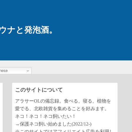
ウナと発泡酒。
nese
このサイトについて
アラサーOLの備忘録。食べる、寝る、植物を
愛でる、北欧雑貨を集めることを好みます。
ネコ！ネコ！ネコ飼いたい！
→保護ネコ飼い始めました(2022/12-)
※このサイトではアフィリエイト広告を利用し