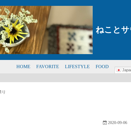
ねことサ
HOME
FAVORITE
LIFESTYLE
FOOD
Japa
祭り
2020-09-06