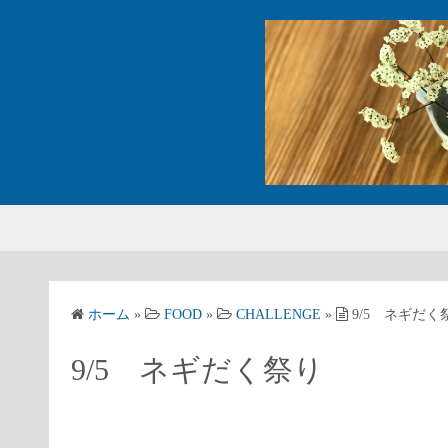
コ
ン
テ
ン
ツ
へ
ス
キ
ッ
プ
ホーム
»
FOOD
»
CHALLENGE
»
9/5 ネギだく
9/5 ネギだく祭り