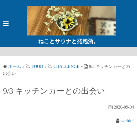
コ
ン
テ
ン
ツ
ねことサウナと発泡酒。
へ
ス
キ
ホーム
»
FOOD
»
CHALLENGE
»
9/3 キッチンカーとの
ッ
出会い
プ
9/3 キッチンカーとの出会い
2020-09-04
sachief