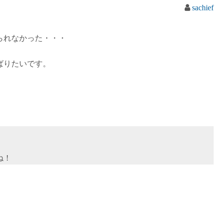
sachief
られなかった・・・
ばりたいです。
ね！