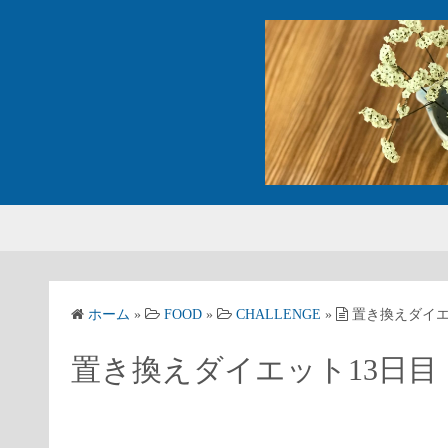
コ
ン
テ
ン
ツ
へ
ス
キ
ッ
プ
ホーム
»
FOOD
»
CHALLENGE
»
置き換えダイエ
置き換えダイエット13日目