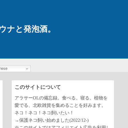
ウナと発泡酒。
nese
このサイトについて
アラサーOLの備忘録。食べる、寝る、植物を
愛でる、北欧雑貨を集めることを好みます。
ネコ！ネコ！ネコ飼いたい！
→保護ネコ飼い始めました(2022/12-)
※このサイトではアフィリエイト広告を利用し