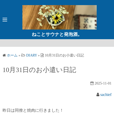
コ
ン
テ
ン
ツ
ねことサウナと発泡酒。
へ
ス
キ
ホーム
»
DIARY
»
10月31日のお小遣い日記
ッ
プ
10月31日のお小遣い日記
2025-11-01
sachief
昨日は同僚と焼肉に行きました！