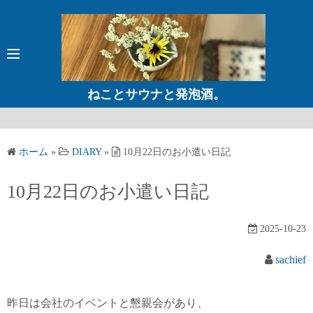
コ
ン
テ
ン
ツ
ねことサウナと発泡酒。
へ
ス
キ
ホーム
»
DIARY
»
10月22日のお小遣い日記
ッ
プ
10月22日のお小遣い日記
2025-10-23
sachief
昨日は会社のイベントと懇親会があり、