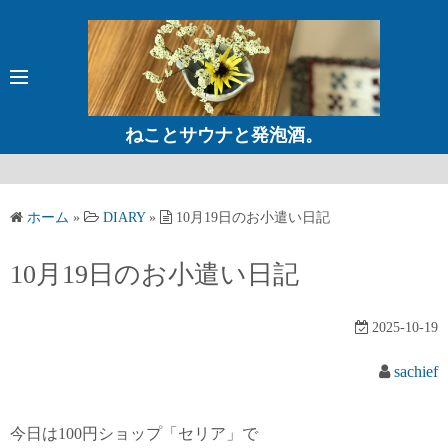
コ
ン
テ
ン
ツ
ねことサウナと発泡酒。
へ
ス
キ
ホーム
»
DIARY
»
10月19日のお小遣い日記
ッ
プ
10月19日のお小遣い日記
2025-10-19
sachief
今日は100円ショップ「セリア」で