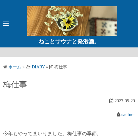
コ
ン
テ
ン
ツ
ねことサウナと発泡酒。
へ
ス
キ
ホーム
»
DIARY
»
梅仕事
ッ
プ
梅仕事
2023-05-29
sachief
今年もやってまいりました。梅仕事の季節。