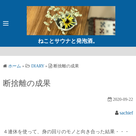
コ
ン
テ
ン
ツ
ねことサウナと発泡酒。
へ
ス
キ
ホーム
»
DIARY
»
断捨離の成果
ッ
プ
断捨離の成果
2020-09-22
sachief
４連休を使って、身の回りのモノと向き合った結果・・・