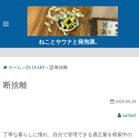
コ
ン
テ
ン
ツ
ねことサウナと発泡酒。
へ
ス
キ
ホーム
»
DIARY
»
断捨離
ッ
プ
断捨離
2020-09-20
sachief
丁寧な暮らしに憧れ、自分で管理できる適正量を模索中の