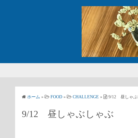
コ
ン
テ
ン
ツ
へ
ス
キ
ッ
プ
ホーム
»
FOOD
»
CHALLENGE
»
9/12 昼しゃ
9/12 昼しゃぶしゃぶ