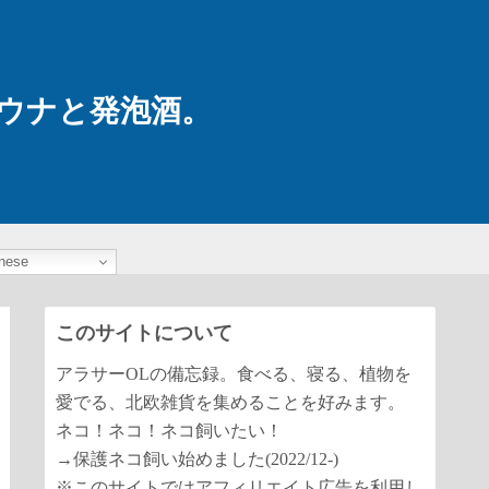
ウナと発泡酒。
nese
このサイトについて
アラサーOLの備忘録。食べる、寝る、植物を
愛でる、北欧雑貨を集めることを好みます。
ネコ！ネコ！ネコ飼いたい！
→保護ネコ飼い始めました(2022/12-)
※このサイトではアフィリエイト広告を利用し