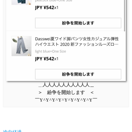
＿
人人人人人人人人人人＿
＞ 紛争を開始します ＜
￣Y^Y^Y^Y^Y^Y^Y^Y^Y￣