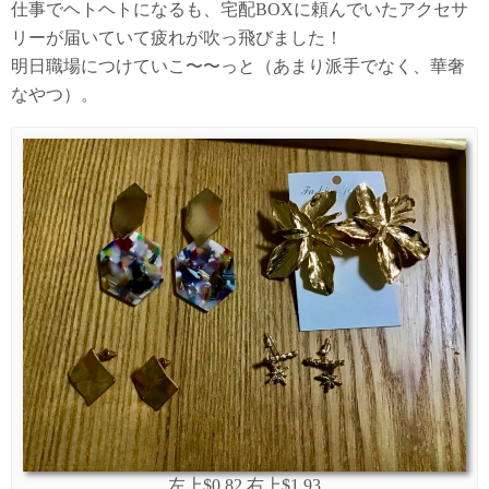
仕事でヘトヘトになるも、宅配BOXに頼んでいたアクセサ
リーが届いていて疲れが吹っ飛びました！
明日職場につけていこ〜〜っと（あまり派手でなく、華奢
なやつ）。
左上$0.82 右上$1.93