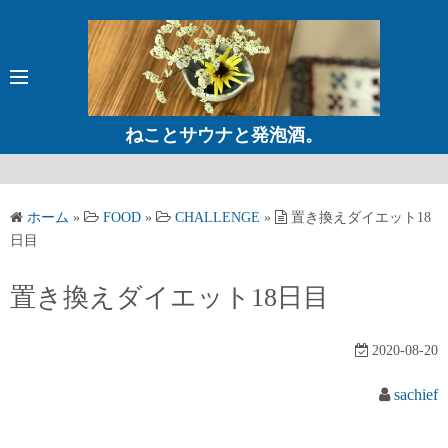
コ
ン
テ
ン
ツ
ねことサウナと発泡酒。
へ
ス
キ
ホーム
»
FOOD
»
CHALLENGE
»
置き換えダイエット18
ッ
日目
プ
置き換えダイエット18日目
2020-08-20
sachief