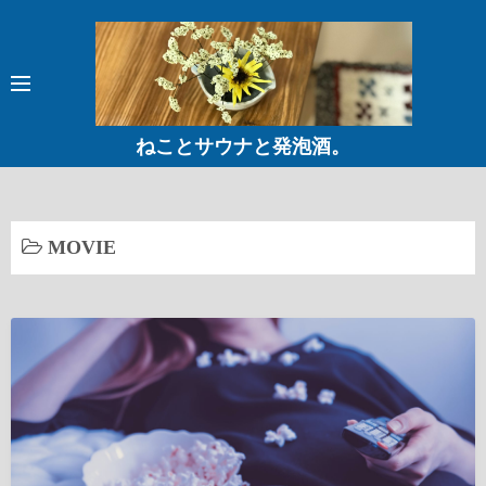
コ
ン
テ
ン
ツ
ねことサウナと発泡酒。
へ
ス
キ
ッ
MOVIE
プ