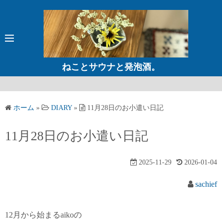
コ
ン
テ
ン
ツ
ねことサウナと発泡酒。
へ
ス
キ
ホーム
»
DIARY
»
11月28日のお小遣い日記
ッ
プ
11月28日のお小遣い日記
2025-11-29
2026-01-04
sachief
12月から始まるaikoの