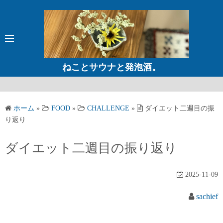
コ
ン
テ
ン
ツ
ねことサウナと発泡酒。
へ
ス
キ
ホーム
»
FOOD
»
CHALLENGE
»
ダイエット二週目の振
ッ
り返り
プ
ダイエット二週目の振り返り
2025-11-09
sachief