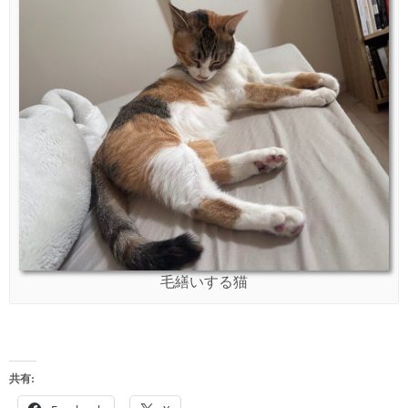
毛繕いする猫
共有: