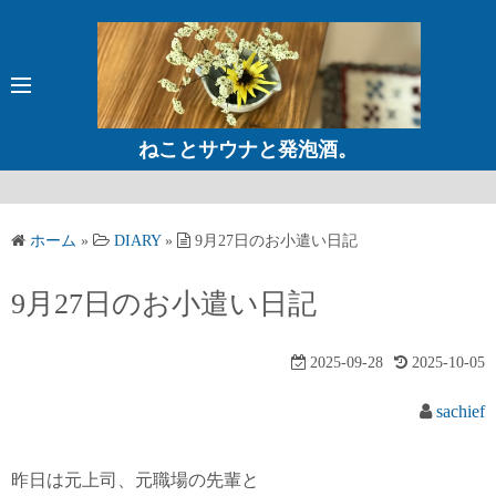
コ
ン
テ
ン
ツ
ねことサウナと発泡酒。
へ
ス
キ
ホーム
»
DIARY
»
9月27日のお小遣い日記
ッ
プ
9月27日のお小遣い日記
2025-09-28
2025-10-05
sachief
昨日は元上司、元職場の先輩と