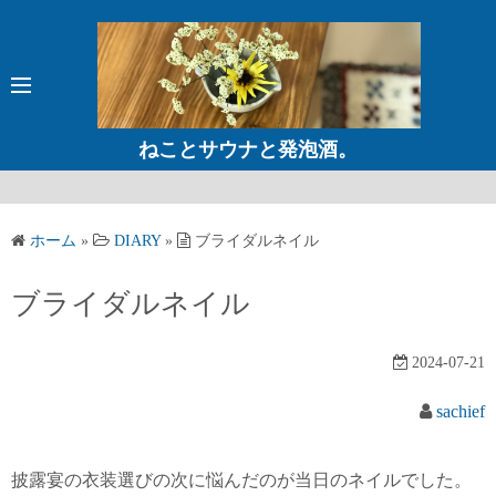
コ
ン
テ
ン
ツ
ねことサウナと発泡酒。
へ
ス
キ
ホーム
»
DIARY
»
ブライダルネイル
ッ
プ
ブライダルネイル
2024-07-21
sachief
披露宴の衣装選びの次に悩んだのが当日のネイルでした。