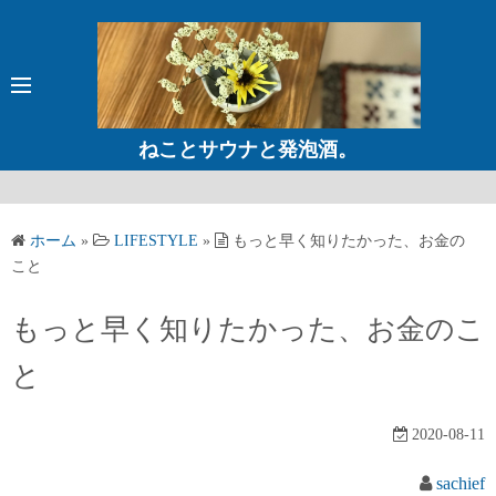
コ
ン
テ
ン
ツ
ねことサウナと発泡酒。
へ
ス
キ
ホーム
»
LIFESTYLE
»
もっと早く知りたかった、お金の
ッ
こと
プ
もっと早く知りたかった、お金のこ
と
2020-08-11
sachief