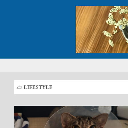
コ
ン
テ
ン
ツ
へ
ス
キ
ッ
プ
LIFESTYLE