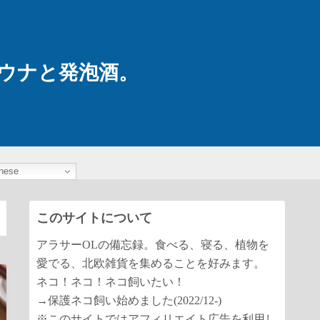
ウナと発泡酒。
nese
このサイトについて
アラサーOLの備忘録。食べる、寝る、植物を
愛でる、北欧雑貨を集めることを好みます。
ネコ！ネコ！ネコ飼いたい！
→保護ネコ飼い始めました(2022/12-)
※このサイトではアフィリエイト広告を利用し