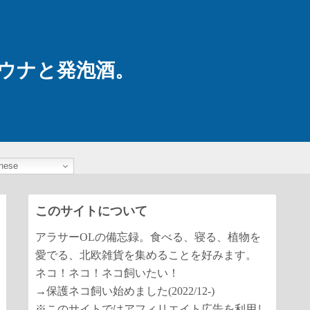
ウナと発泡酒。
nese
このサイトについて
アラサーOLの備忘録。食べる、寝る、植物を
愛でる、北欧雑貨を集めることを好みます。
ネコ！ネコ！ネコ飼いたい！
→保護ネコ飼い始めました(2022/12-)
※このサイトではアフィリエイト広告を利用し