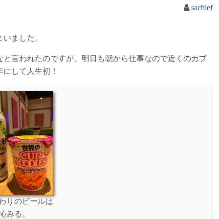
sachief
まいました。
なと言われたのですが、明日も朝から仕事なので近くのカプ
年にして人生初！
わりのビールは
沁みる。