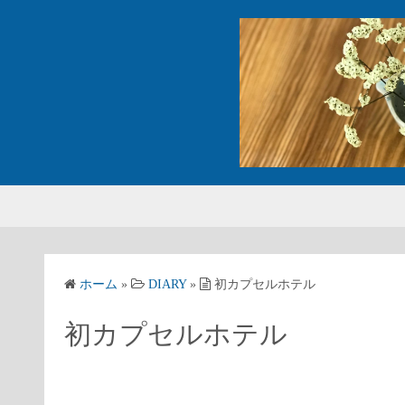
コ
ン
テ
ン
ツ
へ
ス
キ
ッ
プ
ホーム
»
DIARY
»
初カプセルホテル
初カプセルホテル