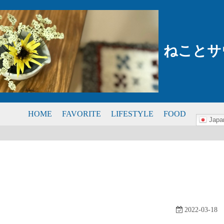
ねことサ
HOME
FAVORITE
LIFESTYLE
FOOD
Japa
2022-03-18