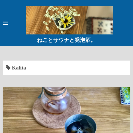
コ
ン
テ
ン
ツ
ねことサウナと発泡酒。
へ
ス
キ
ッ
Kalita
プ