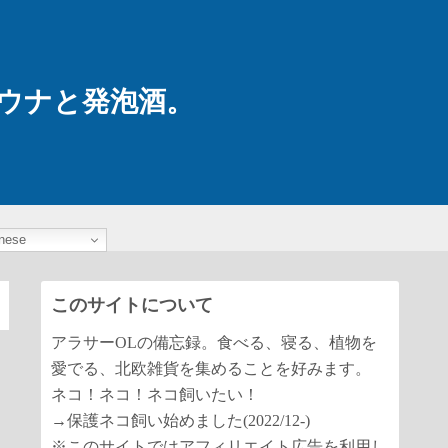
ウナと発泡酒。
nese
このサイトについて
アラサーOLの備忘録。食べる、寝る、植物を
愛でる、北欧雑貨を集めることを好みます。
ネコ！ネコ！ネコ飼いたい！
→保護ネコ飼い始めました(2022/12-)
※このサイトではアフィリエイト広告を利用し