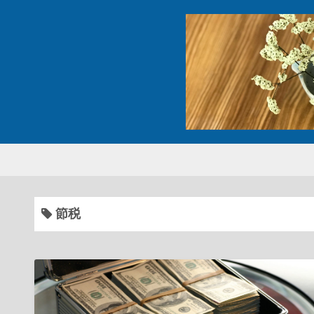
コ
ン
テ
ン
ツ
へ
ス
キ
ッ
プ
節税