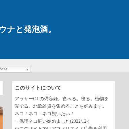
ウナと発泡酒。
nese
このサイトについて
アラサーOLの備忘録。食べる、寝る、植物を
愛でる、北欧雑貨を集めることを好みます。
ネコ！ネコ！ネコ飼いたい！
→保護ネコ飼い始めました(2022/12-)
※このサイトではアフィリエイト広告を利用し