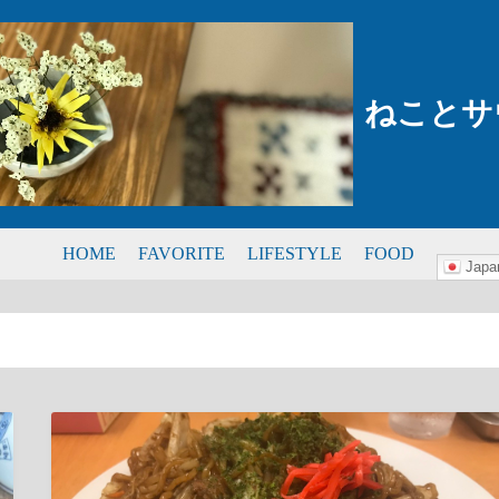
ねことサ
HOME
FAVORITE
LIFESTYLE
FOOD
Japa