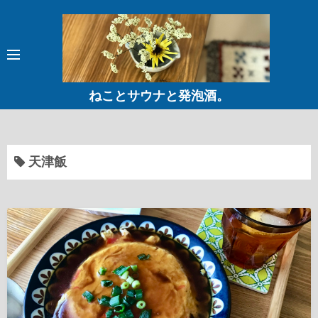
コ
ン
テ
ン
ツ
ねことサウナと発泡酒。
へ
ス
キ
ッ
天津飯
プ