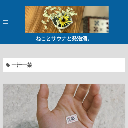
コ
ン
テ
ン
ツ
ねことサウナと発泡酒。
へ
ス
キ
ッ
一汁一菜
プ