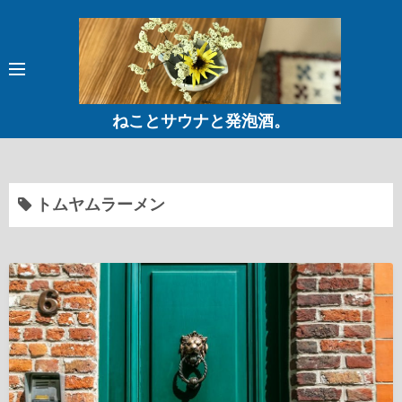
コ
ン
テ
ン
ツ
ねことサウナと発泡酒。
へ
ス
キ
ッ
トムヤムラーメン
プ