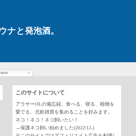
ウナと発泡酒。
nese
このサイトについて
アラサーOLの備忘録。食べる、寝る、植物を
愛でる、北欧雑貨を集めることを好みます。
ネコ！ネコ！ネコ飼いたい！
→保護ネコ飼い始めました(2022/12-)
※このサイトではアフィリエイト広告を利用し