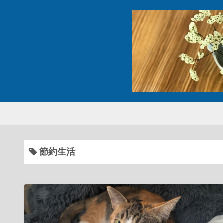
コ
ン
テ
ン
ツ
へ
ス
キ
ッ
プ
節約生活