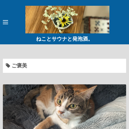
コ
ン
テ
ン
ツ
ねことサウナと発泡酒。
へ
ス
キ
ッ
ご褒美
プ