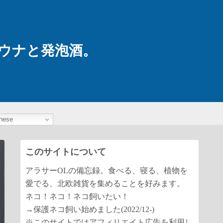
ウナと発泡酒。
nese
このサイトについて
アラサーOLの備忘録。食べる、寝る、植物を
愛でる、北欧雑貨を集めることを好みます。
ネコ！ネコ！ネコ飼いたい！
→保護ネコ飼い始めました(2022/12-)
※このサイトではアフィリエイト広告を利用し