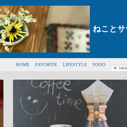
ねことサ
HOME
FAVORITE
LIFESTYLE
FOOD
Japa