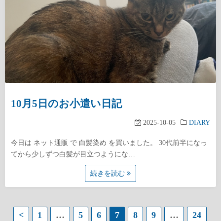
10月5日のお小遣い日記
2025-10-05
DIARY
今日は ネット通販 で 白髪染め を買いました。 30代前半になっ
てから少しずつ白髪が目立つようにな…
続きを読む
投
<
1
…
5
6
7
8
9
…
24