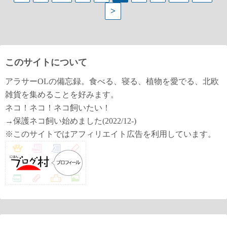
>
稿
の
ペ
このサイトについて
ー
アラサーOLの備忘録。食べる、寝る、植物を愛でる、北欧
ジ
雑貨を集めることを好みます。
ネコ！ネコ！ネコ飼いたい！
送
→保護ネコ飼い始めました(2022/12-)
り
※このサイトではアフィリエイト広告を利用しています。