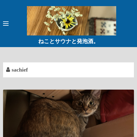
コ
ン
テ
ン
ツ
ねことサウナと発泡酒。
へ
ス
キ
ッ
sachief
プ